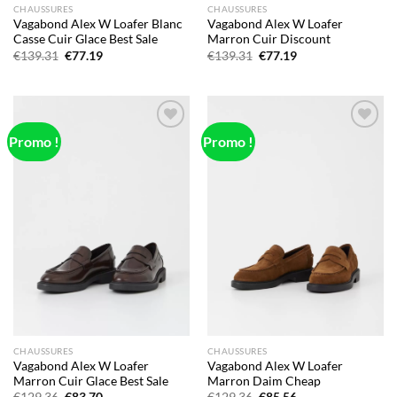
CHAUSSURES
CHAUSSURES
Vagabond Alex W Loafer Blanc
Vagabond Alex W Loafer
Casse Cuir Glace Best Sale
Marron Cuir Discount
Le
Le
Le
Le
€
139.31
€
77.19
€
139.31
€
77.19
prix
prix
prix
prix
initial
actuel
initial
actuel
était :
est :
était :
est :
€139.31.
€77.19.
€139.31.
€77.19.
Promo !
Promo !
Add to
Add to
wishlist
wishlist
CHAUSSURES
CHAUSSURES
Vagabond Alex W Loafer
Vagabond Alex W Loafer
Marron Cuir Glace Best Sale
Marron Daim Cheap
Le
Le
Le
Le
€
129.36
€
83.70
€
129.36
€
85.56