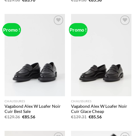
prix
prix
prix
prix
initial
actuel
initial
actuel
était :
est :
était :
est :
€129.36.
€83.70.
€129.36.
€85.56.
Promo !
Promo !
Add to
Add to
wishlist
wishlist
CHAUSSURES
CHAUSSURES
Vagabond Alex W Loafer Noir
Vagabond Alex W Loafer Noir
Cuir Best Sale
Cuir Glace Cheap
Le
Le
Le
Le
€
129.36
€
85.56
€
139.31
€
85.56
prix
prix
prix
prix
initial
actuel
initial
actuel
était :
est :
était :
est :
€129.36.
€85.56.
€139.31.
€85.56.