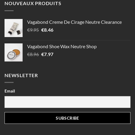
NOUVEAUX PRODUITS
Vagabond Creme De Cirage Neutre Clearance
Le
Le
€
9.95
€
8.46
prix
prix
initial
actuel
Vagabond Shoe Wax Neutre Shop
était :
est :
Le
Le
€
8.96
€
7.97
€9.95.
€8.46.
prix
prix
initial
actuel
était :
est :
NEWSLETTER
€8.96.
€7.97.
Email