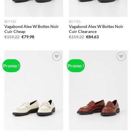
BOTTES
BOTTES
Vagabond Alex W Bottes Noir
Vagabond Alex W Bottes Noir
Cuir Cheap
Cuir Clearance
Le
Le
Le
Le
€
159.22
€
79.98
€
159.22
€
84.63
prix
prix
prix
prix
initial
actuel
initial
actuel
était :
est :
était :
est :
€159.22.
€79.98.
€159.22.
€84.63.
Promo !
Promo !
Add to
Add to
wishlist
wishlist