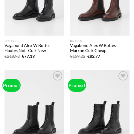
BOTTES
BOTTES
Vagabond Alex W Bottes
Vagabond Alex W Bottes
Hautes Noir Cuir New
Marron Cuir Cheap
Le
Le
Le
Le
€
218.92
€
77.19
€
159.22
€
82.77
prix
prix
prix
prix
initial
actuel
initial
actuel
était :
est :
était :
est :
€218.92.
€77.19.
€159.22.
€82.77.
Promo !
Promo !
Add to
Add to
wishlist
wishlist