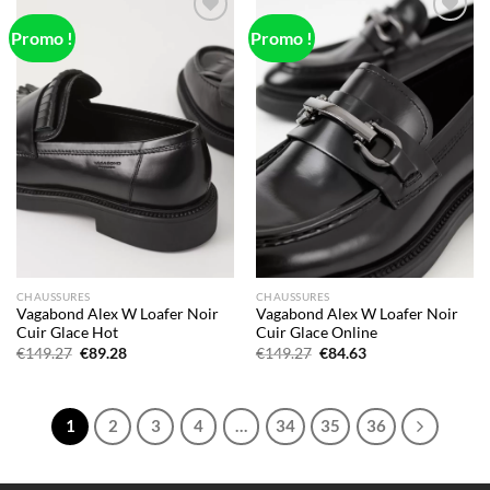
Promo !
Promo !
Add to
Add to
wishlist
wishlist
CHAUSSURES
CHAUSSURES
Vagabond Alex W Loafer Noir
Vagabond Alex W Loafer Noir
Cuir Glace Hot
Cuir Glace Online
Le
Le
Le
Le
€
149.27
€
89.28
€
149.27
€
84.63
prix
prix
prix
prix
initial
actuel
initial
actuel
était :
est :
était :
est :
€149.27.
€89.28.
€149.27.
€84.63.
1
2
3
4
…
34
35
36