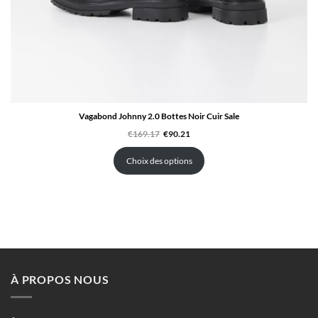
Vagabond Johnny 2.0 Bottes Noir Cuir Sale
Le
Le
€
169.17
€
90.21
prix
prix
initial
actuel
était :
est :
Choix des options
€169.17.
€90.21.
À PROPOS NOUS