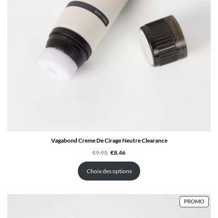
Vagabond Creme De Cirage Neutre Clearance
Le
Le
€
9.95
€
8.46
prix
prix
initial
actuel
était :
est :
Choix des options
€9.95.
€8.46.
PROD
PROMO
EN
PRO