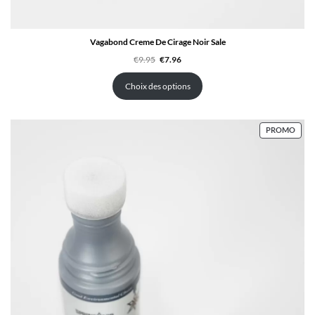
Vagabond Creme De Cirage Noir Sale
Le
Le
€
9.95
€
7.96
prix
prix
initial
actuel
était :
est :
Choix des options
€9.95.
€7.96.
PROD
PROMO
EN
PRO