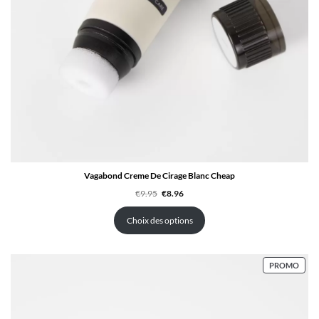
Vagabond Creme De Cirage Blanc Cheap
Le
Le
€
9.95
€
8.96
prix
prix
initial
actuel
était :
est :
Choix des options
€9.95.
€8.96.
PROD
PROMO
EN
PRO