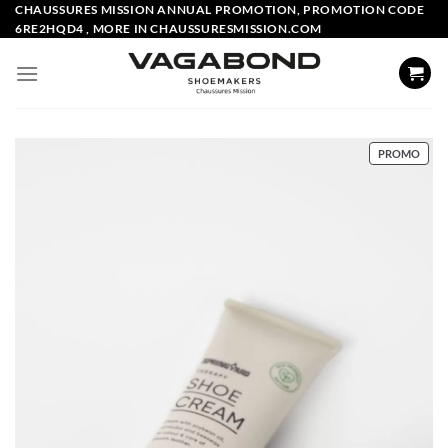
Skip
CHAUSSURES MISSION ANNUAL PROMOTION, PROMOTION CODE
6RE2HQD4 , MORE IN CHAUSSURESMISSION.COM
to
content
PROD
PROMO
EN
PRO