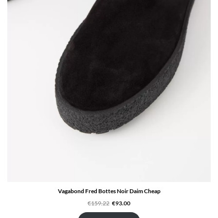
Vagabond Fred Bottes Noir Daim Cheap
Le
Le
€
159.22
€
93.00
prix
prix
initial
actuel