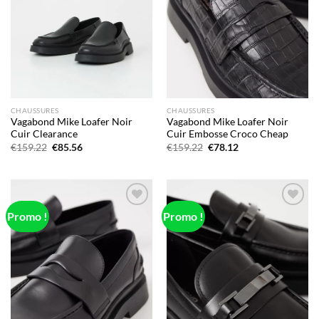
CHAUSSURES
CHAUSSURES
Vagabond Mike Loafer Noir
Vagabond Mike Loafer Noir
Cuir Clearance
Cuir Embosse Croco Cheap
Le
Le
Le
Le
€
159.22
€
85.56
€
159.22
€
78.12
prix
prix
prix
prix
initial
actuel
initial
actuel
était :
est :
était :
est :
€159.22.
€85.56.
€159.22.
€78.12.
Promo !
Promo !
Add to
Add to
wishlist
wishlist