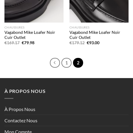
CHAUSSURES
CHAUSSURES
Vagabond Mike Loafer Noir
Vagabond Mike Loafer Noir
Cuir Outlet
Cuir Outlet
Le
Le
Le
Le
€
169.17
€
79.98
€
179.12
€
93.00
prix
prix
prix
prix
initial
actuel
initial
actuel
était :
est :
était :
est :
€169.17.
€79.98.
€179.12.
€93.00.
1
2
À PROPOS NOUS
À Propos Nous
Contactez Nous
Mon Compte