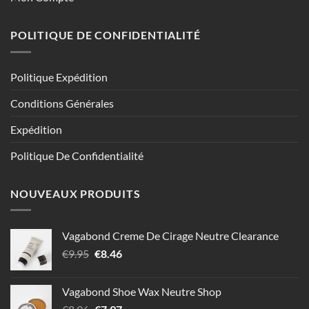
POLITIQUE DE CONFIDENTIALITÉ
Politique Expédition
Conditions Générales
Expédition
Politique De Confidentialité
NOUVEAUX PRODUITS
Vagabond Creme De Cirage Neutre Clearance
Le
Le
€
9.95
€
8.46
prix
prix
initial
actuel
Vagabond Shoe Wax Neutre Shop
était :
est :
Le
Le