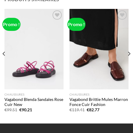
Promo !
Promo !
Add to
Add to
wishlist
wishlist
CHAUSSURES
CHAUSSURES
Vagabond Blenda Sandales Rose
Vagabond Brittie Mules Marron
Cuir New
Fonce Cuir Fashion
Le
Le
Le
Le
€
99.51
€
90.21
€
119.41
€
82.77
prix
prix
prix
prix
initial
actuel
initial
actuel
était :
est :
était :
est :
€99.51.
€90.21.
€119.41.
€82.77.