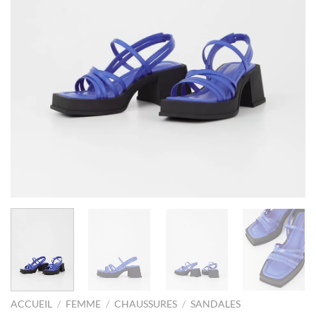
ACCUEIL
/
FEMME
/
CHAUSSURES
/
SANDALES