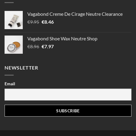
Vagabond Creme De Cirage Neutre Clearance
Le
Le
€
9.95
€
8.46
prix
prix
initial
actuel
Vagabond Shoe Wax Neutre Shop
était :
est :
Le
Le
€
8.96
€
7.97
€9.95.
€8.46.
prix
prix
initial
actuel
était :
est :
NEWSLETTER
€8.96.
€7.97.
Email