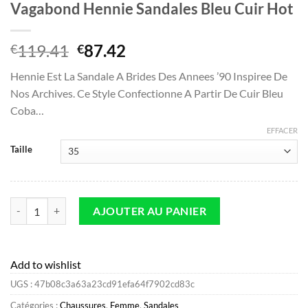
Vagabond Hennie Sandales Bleu Cuir Hot
Le
Le
119.41
87.42
€
€
prix
prix
Hennie Est La Sandale A Brides Des Annees ’90 Inspiree De
initial
actuel
Nos Archives. Ce Style Confectionne A Partir De Cuir Bleu
était :
est :
Coba…
€119.41.
€87.42.
EFFACER
Taille
quantité de Vagabond Hennie Sandales Bleu Cuir Hot
AJOUTER AU PANIER
Add to wishlist
UGS :
47b08c3a63a23cd91efa64f7902cd83c
Catégories :
Chaussures
,
Femme
,
Sandales