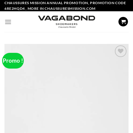
Skip
CHAUSSURES MISSION ANNUAL PROMOTION, PROMOTION CODE
6RE2HQD4 , MORE IN CHAUSSURESMISSION.COM
to
content
Promo !
Add to
wishlist